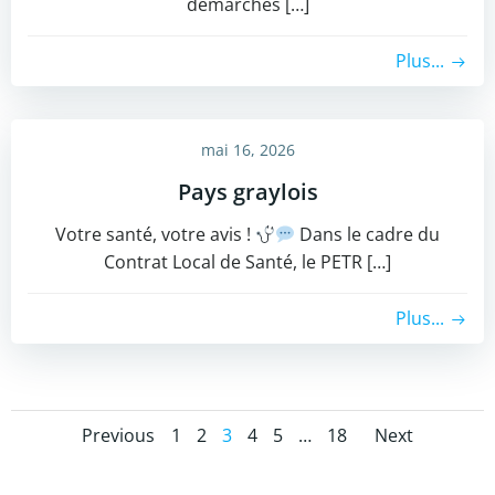
démarches […]
Plus...
mai 16, 2026
Pays graylois
Votre santé, votre avis !
​Dans le cadre du
Contrat Local de Santé, le PETR […]
Plus...
Posts
Posts
Posts
Page
Page
Page
Page
Page
Page
Previous
1
2
3
4
5
…
18
Next