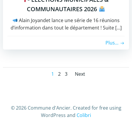
COMMUNAUTAIRES 2026
Alain Joyandet lance une série de 16 réunions
d’information dans tout le département ! Suite […]
Plus...
Posts
Posts
Page
Page
Page
1
2
3
Next
navigation
navigation
© 2026 Commune d'Ancier. Created for free using
WordPress and
Colibri